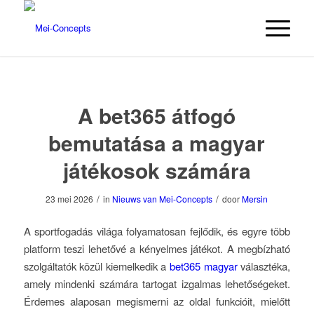
A bet365 átfogó
bemutatása a magyar
játékosok számára
/
/
23 mei 2026
in
Nieuws van Mei-Concepts
door
Mersin
A sportfogadás világa folyamatosan fejlődik, és egyre több
platform teszi lehetővé a kényelmes játékot. A megbízható
szolgáltatók közül kiemelkedik a
bet365 magyar
választéka,
amely mindenki számára tartogat izgalmas lehetőségeket.
Érdemes alaposan megismerni az oldal funkcióit, mielőtt