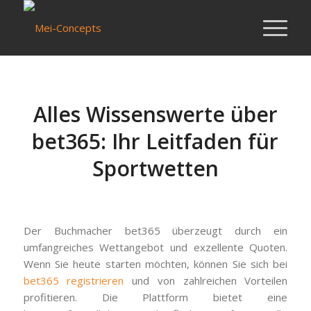
Alles Wissenswerte über
bet365: Ihr Leitfaden für
Sportwetten
/
/
19 mei 2026
in
Nieuws van Mei-Concepts
door
Mersin
Der Buchmacher bet365 überzeugt durch ein
umfangreiches Wettangebot und exzellente Quoten.
Wenn Sie heute starten möchten, können Sie sich bei
bet365 registrieren
und von zahlreichen Vorteilen
profitieren. Die Plattform bietet eine