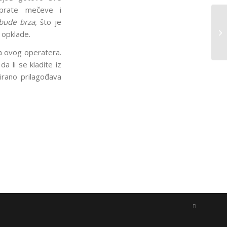
o prate mečeve i
 bude brza
, što je
La
 opklade.
Ad
ja ovog operatera.
a li se kladite iz
uirano prilagođava