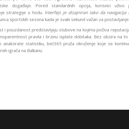
tske događaje. Pored standardnih opcija, korisnici uživ
oje strategije u hodu.
Interfejs je dizajniran tako da navigacija
unca sportskih sezona kada je svaki sekund važan za postavljanje
t i pouzdanost predstavljaju stubove na kojima počiva reputaci
ansparentnost pravila i brzinu isplate dobitaka. Bez obzira na to d
no analizirate statistiku, bet365 pruža okruženje koje se kontin
ih igrača na Balkanu.