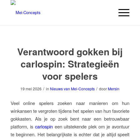
Verantwoord gokken bij
carlospin: Strategieën
voor spelers
/
/
19 mei 2026
in
Nieuws van Mei-Concepts
door
Mersin
Veel online spelers zoeken naar manieren om hun
winkansen te vergroten tijdens het spelen van hun favoriete
gokkasten. Als je op zoek bent naar een betrouwbaar
platform, is
carlospin
een uitstekende plek om je avontuur
te beginnen. Het belangrijkste is echter dat je altijd speelt