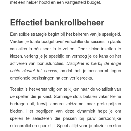
met een helder hoofd en een vastgesteld budget.
Effectief bankrollbeheer
Een solide strategie begint bij het beheren van je speelgeld.
Verdeel je totale budget over verschillende sessies in plaats
van alles in één keer in te zetten. Door kleine inzetten te
kiezen, verleng je je speeltijd en verhoog je de kans op het
activeren van bonusfuncties.
Discipline is hierbij de enige
echte sleutel tot succes
, omdat het je beschermt tegen
emotionele beslissingen na een verliesreeks.
Tot slot is het verstandig om te kijken naar de volatiliteit van
de spellen die je kiest. Sommige slots betalen vaker kleine
bedragen uit, terwijl andere zeldzame maar grote prijzen
bieden. Het begrijpen van deze dynamiek helpt je om
spellen te selecteren die passen bij jouw persoonlijke
risicoprofiel en speelstijl. Speel altijd voor je plezier en stop