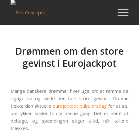
Drømmen om den store
gevinst i Eurojackpot
/
/
21 mei 2026
in
Nieuws van Mei-Concepts
door
Mersin
Mange danskere drømmer hver uge om at ramme de
rigtige tal og vinde den helt store gevinst. Du kan
tjekke den aktuelle
eurojackpot pulje tirsdag
for at se,
om lykken smiler til dig denne gang. Det er nemt at
deltage, og spændingen stiger altid, når tallene
trækkes.