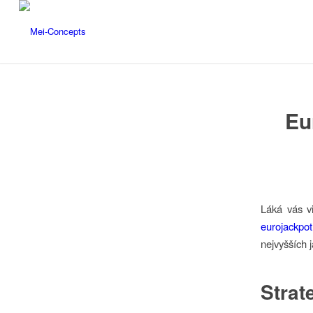
Eu
Láká vás vi
eurojackpo
nejvyšších 
Strat