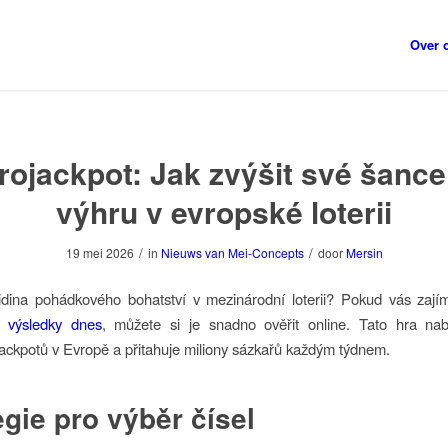
Over 
rojackpot: Jak zvýšit své šance
výhru v evropské loterii
/
/
19 mei 2026
in
Nieuws van Mei-Concepts
door
Mersin
dina pohádkového bohatství v mezinárodní loterii? Pokud vás zajím
t výsledky dnes
, můžete si je snadno ověřit online. Tato hra nab
jackpotů v Evropě a přitahuje miliony sázkařů každým týdnem.
egie pro výběr čísel