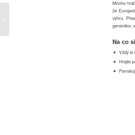
Mnoho hráčů
že Eurojack
Experience Premium Gaming at
výhru. Přes
Villento Casino Canada
generátor, 
Na co s
Vždy si 
Hrajte p
Pamatujt