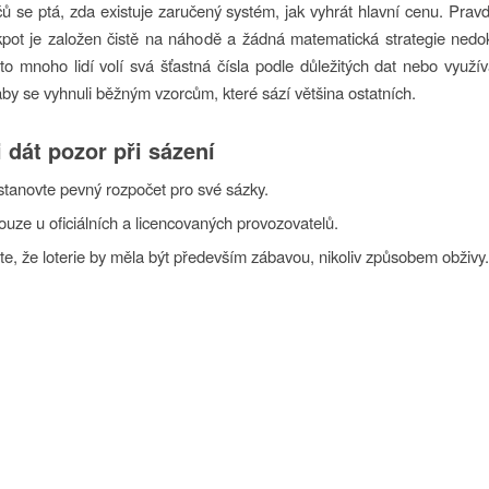
 se ptá, zda existuje zaručený systém, jak vyhrát hlavní cenu. Prav
pot je založen čistě na náhodě a žádná matematická strategie nedo
to mnoho lidí volí svá šťastná čísla podle důležitých dat nebo využí
aby se vyhnuli běžným vzorcům, které sází většina ostatních.
i dát pozor při sázení
stanovte pevný rozpočet pro své sázky.
ouze u oficiálních a licencovaných provozovatelů.
e, že loterie by měla být především zábavou, nikoliv způsobem obživy.