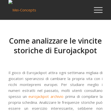
Come analizzare le vincite
storiche di Eurojackpot
/
/
26 mei 2026
in
Nieuws van Mei-Concepts
door
Mersin
Il gioco di Eurojackpot attira ogni settimana migliaia di
giocatori speranzosi di cambiare la propria vita con i
ricchi montepremi europei. Per studiare meglio i
numeri estratti nel passato, molti utenti consultano
spesso un
eurojackpot archivio
prima di compilare la
propria schedina. Analizzare le frequenze storiche può
essere un esercizio interessante, sebbene non