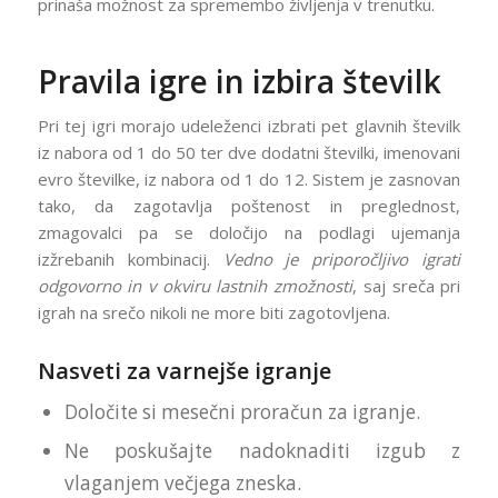
prinaša možnost za spremembo življenja v trenutku.
Pravila igre in izbira številk
Pri tej igri morajo udeleženci izbrati pet glavnih številk
iz nabora od 1 do 50 ter dve dodatni številki, imenovani
evro številke, iz nabora od 1 do 12. Sistem je zasnovan
tako, da zagotavlja poštenost in preglednost,
zmagovalci pa se določijo na podlagi ujemanja
izžrebanih kombinacij.
Vedno je priporočljivo igrati
odgovorno in v okviru lastnih zmožnosti
, saj sreča pri
igrah na srečo nikoli ne more biti zagotovljena.
Nasveti za varnejše igranje
Določite si mesečni proračun za igranje.
Ne poskušajte nadoknaditi izgub z
vlaganjem večjega zneska.