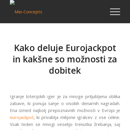
Kako deluje Eurojackpot
in kakšne so možnosti za
dobitek
/
/
29 mei 2026
in
Nieuws van Mei-Concepts
door
Mersin
Igranje loterijskih iger je za mnoge priljubljena oblika
zabave, ki ponuja sanje o visokih denarnih nagradah.
Ena izmed najbolj prepoznavnih možnosti v Evropi je
eurojackpot
, ki privablja milijone igralcev z vse celine.
Vsak teden se mnogi veselijo trenutka žrebanja, saj