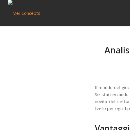
Analis
Il mondo del gioc
Se stai cercando 
novità del settor
livello per ogni ti
Vantaggi 