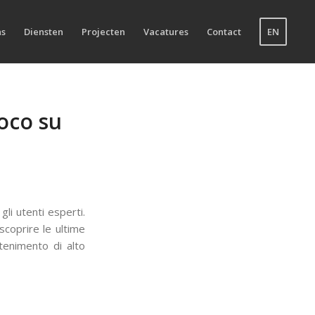
ns
Diensten
Projecten
Vacatures
Contact
EN
ioco su
li utenti esperti.
coprire le ultime
ttenimento di alto