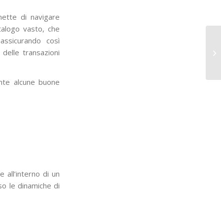
mette di navigare
talogo vasto, che
 assicurando così
En
a delle transazioni
de
ente alcune buone
 all’interno di un
o le dinamiche di