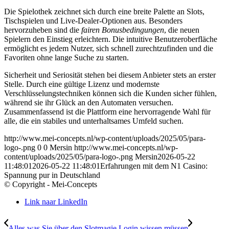
Die Spielothek zeichnet sich durch eine breite Palette an Slots,
Tischspielen und Live-Dealer-Optionen aus. Besonders
hervorzuheben sind die
fairen Bonusbedingungen
, die neuen
Spielern den Einstieg erleichtern. Die intuitive Benutzeroberfläche
ermöglicht es jedem Nutzer, sich schnell zurechtzufinden und die
Favoriten ohne lange Suche zu starten.
Sicherheit und Seriosität stehen bei diesem Anbieter stets an erster
Stelle. Durch eine gültige Lizenz und modernste
Verschlüsselungstechniken können sich die Kunden sicher fühlen,
während sie ihr Glück an den Automaten versuchen.
Zusammenfassend ist die Plattform eine hervorragende Wahl für
alle, die ein stabiles und unterhaltsames Umfeld suchen.
http://www.mei-concepts.nl/wp-content/uploads/2025/05/para-
logo-.png
0
0
Mersin
http://www.mei-concepts.nl/wp-
content/uploads/2025/05/para-logo-.png
Mersin
2026-05-22
11:48:01
2026-05-22 11:48:01
Erfahrungen mit dem N1 Casino:
Spannung pur in Deutschland
© Copyright - Mei-Concepts
Link naar LinkedIn
Alles was Sie über den Slotmagie Login wissen müssen