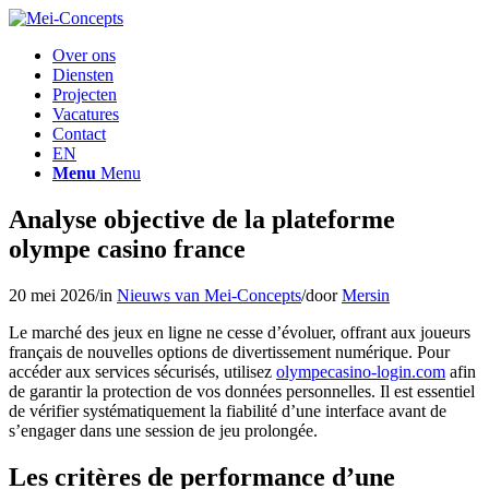
Over ons
Diensten
Projecten
Vacatures
Contact
EN
Menu
Menu
Analyse objective de la plateforme
olympe casino france
20 mei 2026
/
in
Nieuws van Mei-Concepts
/
door
Mersin
Le marché des jeux en ligne ne cesse d’évoluer, offrant aux joueurs
français de nouvelles options de divertissement numérique. Pour
accéder aux services sécurisés, utilisez
olympecasino-login.com
afin
de garantir la protection de vos données personnelles. Il est essentiel
de vérifier systématiquement la fiabilité d’une interface avant de
s’engager dans une session de jeu prolongée.
Les critères de performance d’une