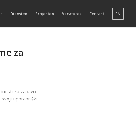
ns
Diensten
Projecten
Vacatures
Contact
EN
rme za
ožnosti za zabavo.
 svoji uporabniški