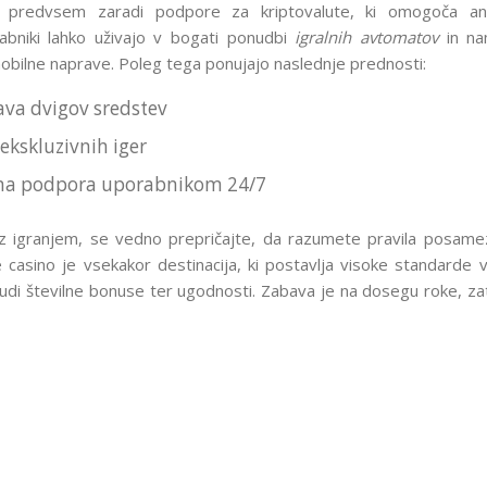
pa predvsem zaradi podpore za kriptovalute, ki omogoča a
rabniki lahko uživajo v bogati ponudbi
igralnih avtomatov
in nam
obilne naprave. Poleg tega ponujajo naslednje prednosti:
ava dvigov sredstev
ekskluzivnih iger
lna podpora uporabnikom 24/7
 igranjem, se vedno prepričajte, da razumete pravila posamez
casino je vsekakor destinacija, ki postavlja visoke standarde 
di številne bonuse ter ugodnosti. Zabava je na dosegu roke, zat