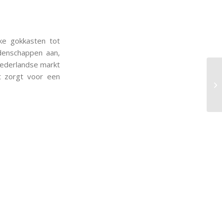
eke gokkasten tot
ddenschappen aan,
Nederlandse markt
t zorgt voor een
Es
My