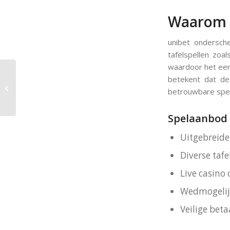
Waarom K
unibet ondersche
tafelspellen zoa
waardoor het een
betekent dat de
Hitnspin Casino: Ihr Tor zu
betrouwbare spel
aufregenden Online-Glücksspielen
Spelaanbod 
Uitgebreide 
Diverse tafe
Live casino 
Wedmogelij
Veilige bet