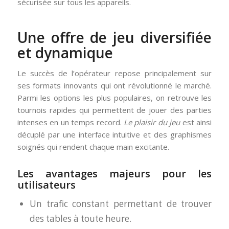
sécurisée sur tous les appareils.
Une offre de jeu diversifiée
et dynamique
Le succès de l’opérateur repose principalement sur
ses formats innovants qui ont révolutionné le marché.
Parmi les options les plus populaires, on retrouve les
tournois rapides qui permettent de jouer des parties
intenses en un temps record.
Le plaisir du jeu
est ainsi
décuplé par une interface intuitive et des graphismes
soignés qui rendent chaque main excitante.
Les avantages majeurs pour les
utilisateurs
Un trafic constant permettant de trouver
des tables à toute heure.