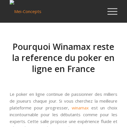
Pourquoi Winamax reste
la reference du poker en
ligne en France
/
/
21 mei 2026
in
Nieuws van Mei-Concepts
door
Mersin
Le poker en ligne continue de passionner des milliers
de joueurs chaque jour. Si vous cherchez la meilleure
plateforme pour progresser,
winamax
est un choix
incontournable pour les débutants comme pour les
experts. Cette salle propose une expérience fluide et